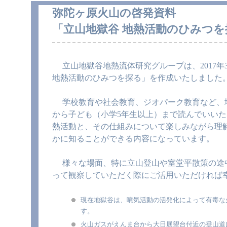
弥陀ヶ原火山の啓発資料
「立山地獄谷 地熱活動のひみつ
立山地獄谷地熱流体研究グループは、2017年
地熱活動のひみつを探る」を作成いたしました
学校教育や社会教育、ジオパーク教育など、地
から子ども（小学5年生以上）まで読んでいい
熱活動と、その仕組みについて楽しみながら理
かに知ることができる内容になっています。
様々な場面、特に立山登山や室堂平散策の途中
って観察していただく際にご活用いただければ
現在地獄谷は、噴気活動の活発化によって有毒な
す。
火山ガスがえんま台から大日展望台付近の登山道