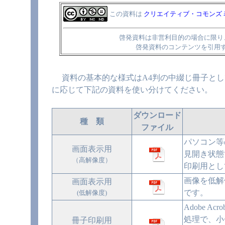
この資料は
クリエイティブ・コモンズ 表示 
啓発資料は非営利目的の場合に限り
啓発資料のコンテンツを引用
資料の基本的な様式はA4判の中綴じ冊子とし
に応じて下記の資料を使い分けてください。
ダウンロード
種 類
ファイル
パソコン等
画面表示用
見開き状態
（高解像度）
印刷用とし
画像を低解
画面表示用
です。
(低解像度)
Adobe A
処理で、小
冊子印刷用