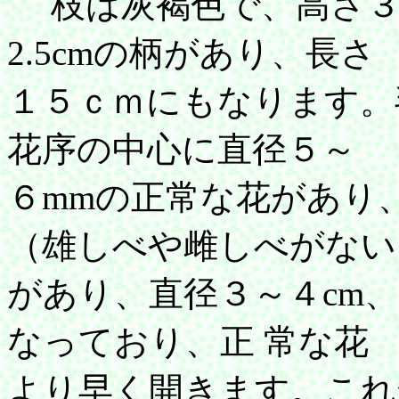
枝は灰褐色で、高さ３ｍ
2.5cmの柄があり、長さ
１５ｃｍにもなります
花序の中心に直径５～
６mmの正常な花があり
（雄しべや雌しべがない
があり、直径３～４cm
なっており、正 常な花
より早く開きます。これ